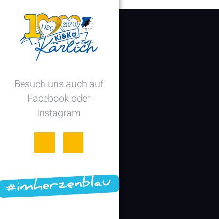
Besuch uns auch auf
Facebook oder
Instagram
#imherzenblau