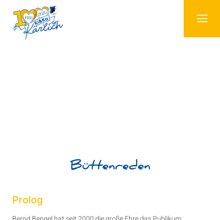
Büttenreden
Prolog
Bernd Bengel hat seit 2000 die große Ehre das Publikum